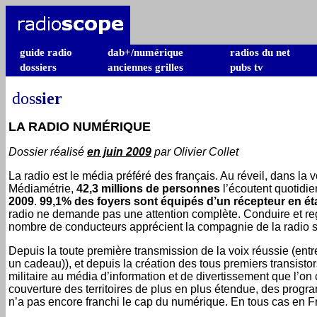
guide radio
dab+/numérique
radios du net
dossiers
anciennes grilles
pubs tv
dos
sier
LA RADIO NUMÉRIQUE
Dossier réalisé
en juin 2009
par Olivier Collet
La radio
est le média préféré des français. Au réveil, dans la
Médiamétrie,
42,3 millions de personnes
l’écoutent quotidi
2009
.
99,1% des foyers
sont équipés d’un récepteur en ét
radio ne demande pas une attention complète. Conduire et rega
nombre de conducteurs apprécient la compagnie de la radio s
Depuis la toute première transmission de la voix réussie (en
un cadeau)), et depuis la création des tous premiers transisto
militaire au média d’information et de divertissement que l’on
couverture des territoires de plus en plus étendue, des progra
n’a pas encore franchi le cap du numérique. En tous cas en F