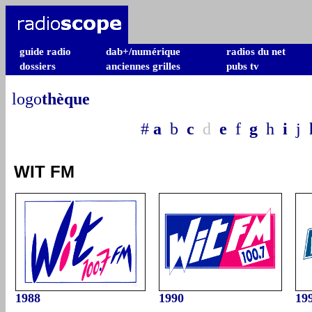
guide radio
dab+/numérique
radios du net
dossiers
anciennes grilles
pubs tv
logo
thèque
#
a
b
c
d
e
f
g
h
i
j
WIT FM
1988
1990
19