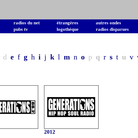
radios du net
étrangères
autres ondes
pubs tv
logothèque
radios disparues
d
e
f
g
h
i
j
k
l
m
n
o
p
q
r
s
t
u
v
2012