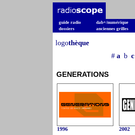
guide radio
dab+/numérique
dossiers
anciennes grilles
logo
thèque
#
a
b
c
GENERATIONS
1996
2002