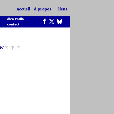
accueil
à propos
liens
dico radio
contact
w
x
y
z