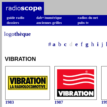
guide radio
dab+/numérique
radios du net
dossiers
anciennes grilles
pubs tv
logo
thèque
#
a
b
c
d
e
f
g
h
i
j
VIBRATION
1983
1987
19