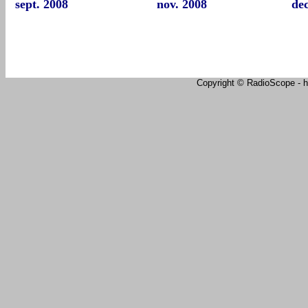
sept. 2008
nov. 2008
dec
Copyright © RadioScope - ht