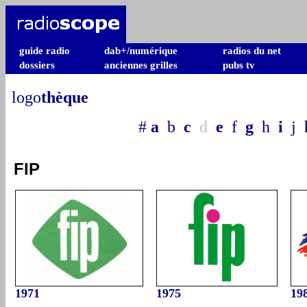
guide radio
dab+/numérique
radios du net
dossiers
anciennes grilles
pubs tv
logo
thèque
#
a
b
c
d
e
f
g
h
i
j
FIP
1971
1975
19