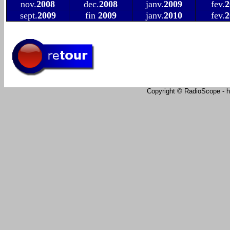
nov.
2008
dec.
2008
janv.
2009
fev.
2
sept.
2009
fin
2009
janv.
2010
fev.
2
Copyright © RadioScope - ht