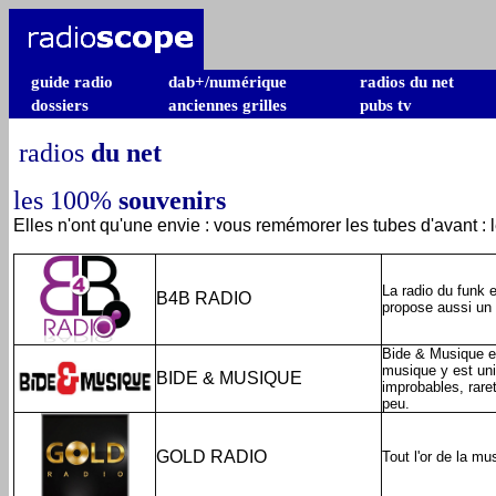
guide radio
dab+/numérique
radios du net
dossiers
anciennes grilles
pubs tv
radios
du net
les 100%
souvenirs
Elles n'ont qu'une envie : vous remémorer les tubes d'avant : 
La radio du funk
B4B RADIO
propose aussi un
Bide & Musique es
musique y est uni
BIDE & MUSIQUE
improbables, rare
peu.
GOLD RADIO
Tout l'or de la m