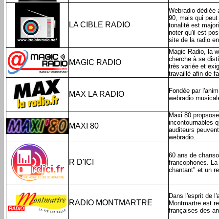
Webradio dédiée 
90, mais qui peut 
LA CIBLE RADIO
tonalité est major
noter qu'il est po
site de la radio e
Magic Radio, la w
cherche à se dist
MAGIC RADIO
très variée et ex
travaillé afin de 
Fondée par l'anim
MAX LA RADIO
webradio musical
Maxi 80 propsose 
incontournables qu
MAXI 80
auditeurs peuvent 
webradio.
60 ans de chanson
R D'ICI
francophones. La 
chantant" et un 
Dans l'esprit de 
RADIO MONTMARTRE
Montmartre est r
françaises des a