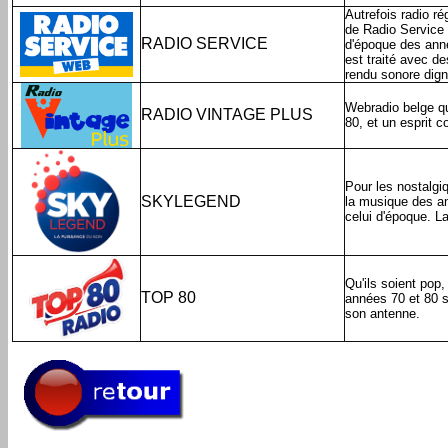
Autrefois radio ré
de Radio Service 
RADIO SERVICE
d'époque des année
est traité avec d
rendu sonore dig
Webradio belge qu
RADIO VINTAGE PLUS
80, et un esprit 
Pour les nostalgi
SKYLEGEND
la musique des an
celui d'époque. La
Qu'ils soient pop
TOP 80
années 70 et 80 s
son antenne.