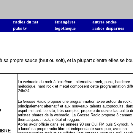
radios du net
étrangères
autres ondes
pubs tv
logothèque
radios disparues
 sa propre sauce (brut ou soft), et la plupart d'entre elles se b
La webradio du rock à l'extrême : alternative rock, punk, hardcore
mélodique, hard rock et métal composent cette programmation dif
24h/24
La
Grosse Radio propose une programmation axée autour du rock,
principalement alternatif et aux nouveaux talents autoproduits, dan
O
esprit militant. Le site, très complet, propose de suivre l'actualité d
artistes phares de la webradio. La Grosse Radio propose 3 canaux
thématiques : rock, métal et reggae.
Après avoir officié dans les années 90 sur Ouï FM puis Skyrock, 
a lancé sa propre radio libre et indépendante sans pub, avec sa
IBRE