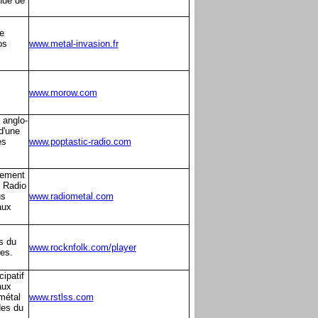
nue de
e
os
www.metal-invasion.fr
www.morow.com
 anglo-
d'une
es
www.poptastic-radio.com
lement
. Radio
us
www.radiometal.com
aux
s du
www.rocknfolk.com/player
es.
ipatif
aux
métal
www.rstlss.com
des du