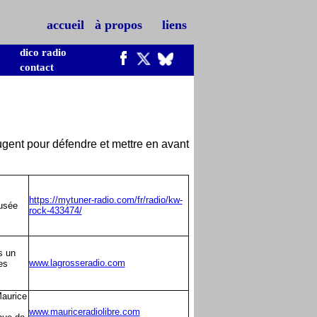
accueil
à propos
liens
dico radio
contact
ougent pour défendre et mettre en avant
https://mytuner-radio.com/fr/radio/kw-
fusée
rock-433474/
s un
www.lagrosseradio.com
es
Maurice
www.mauriceradiolibre.com