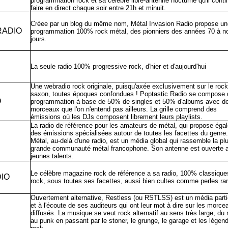
programmation rock et sa célèbre libre-antenne nocturne qu'il conti
faire en direct chaque soir entre 21h et minuit.
Créee par un blog du même nom, Métal Invasion Radio propose un
RADIO
programmation 100% rock métal, des pionniers des années 70 à n
jours.
La seule radio 100% progressive rock, d'hier et d'aujourd'hui
Une webradio rock originale, puisqu'axée exclusivement sur le rock
saxon, toutes époques confondues ! Poptastic Radio se compose 
O
programmation à base de 50% de singles et 50% d'albums avec d
morceaux que l'on n'entend pas ailleurs. La grille comprend des
émissions où les DJs composent librement leurs playlists.
La radio de référence pour les amateurs de métal, qui propose éga
des émissions spécialisées autour de toutes les facettes du genre
Métal, au-delà d'une radio, est un média global qui rassemble la pl
grande communauté métal francophone. Son antenne est ouverte 
jeunes talents.
Le célèbre magazine rock de référence a sa radio, 100% classique
IO
rock, sous toutes ses facettes, aussi bien cultes comme perles rar
Ouvertement alternative, Restless (ou RSTLSS) est un média partic
et à l'écoute de ses auditeurs qui ont leur mot à dire sur les morce
diffusés. La musique se veut rock alternatif au sens très large, du 
au punk en passant par le stoner, le grunge, le garage et les légen