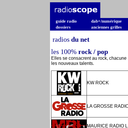
guide radio
dab+/numérique
dossiers
anciennes grilles
radios
du net
les 100%
rock / pop
Elles se consacrent au rock, chacune à
les nouveaux talents.
KW ROCK
LA GROSSE RADI
MAURICE RADIO L