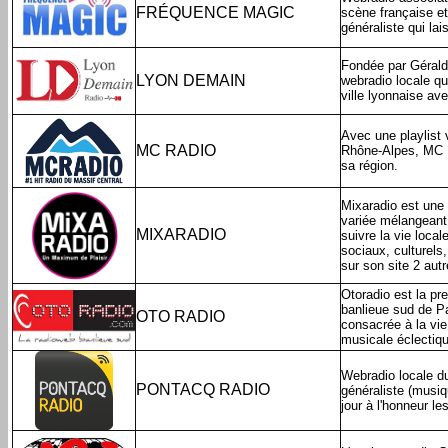
FRÉQUENCE MAGIC
scène française e
généraliste qui lai
Fondée par Gérald
LYON DEMAIN
webradio locale qu
ville lyonnaise ave
Avec une playlist v
MC RADIO
Rhône-Alpes, MC R
sa région.
Mixaradio est une 
variée mélangeant 
MIXARADIO
suivre la vie loc
sociaux, culturels
sur son site 2 autr
Otoradio est la pre
banlieue sud de Par
OTO RADIO
consacrée à la vie
musicale éclectiqu
Webradio locale du
PONTACQ RADIO
généraliste (musiq
jour à l'honneur le