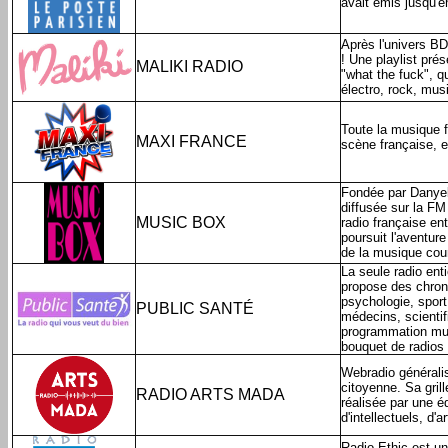
avait émis jusqu'
Après l'univers B
! Une playlist pré
MALIKI RADIO
"what the fuck", q
électro, rock, mus
Toute la musique f
MAXI FRANCE
scène française, e
Fondée par Danyel
diffusée sur la FM
MUSIC BOX
radio française en
poursuit l'aventur
de la musique cou
La seule radio ent
propose des chroni
psychologie, sport
PUBLIC SANTÉ
médecins, scientif
programmation mus
bouquet de radios 
Webradio généralist
citoyenne. Sa gril
RADIO ARTS MADA
réalisée par une é
d'intellectuels, d'ar
Radio Ethic est un