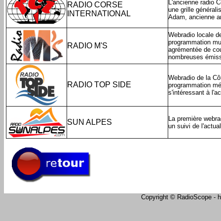
L'ancienne radio C
RADIO CORSE
une grille général
INTERNATIONAL
Adam, ancienne an
Webradio locale de
programmation musi
RADIO M'S
agrémentée de cour
nombreuses émiss
Webradio de la Cô
RADIO TOP SIDE
programmation mél
s'intéressant à l'ac
La première webra
SUN ALPES
un suivi de l'actual
Copyright © RadioScope - ht