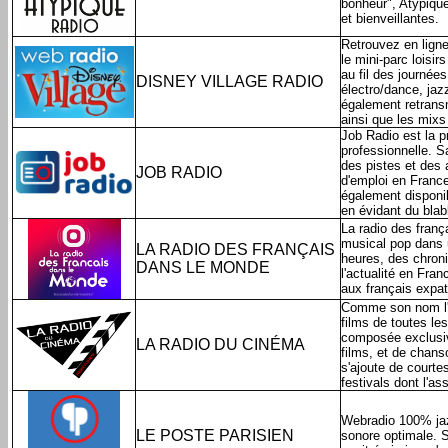
bonheur", Atypiqu
et bienveillantes.
Retrouvez en ligne
le mini-parc loisir
au fil des journée
DISNEY VILLAGE RADIO
électro/dance, jazz
également retransm
ainsi que les mixs
Job Radio est la p
professionnelle. S
des pistes et des 
JOB RADIO
d'emploi en France
également disponib
en évidant du blabl
La radio des franç
musical pop dans u
LA RADIO DES FRANÇAIS
heures, des chroni
DANS LE MONDE
l'actualité en Fran
aux français expat
Comme son nom l'i
films de toutes l
composée exclusiv
LA RADIO DU CINÉMA
films, et de chans
s'ajoute de courte
festivals dont l'as
Webradio 100% jaz
LE POSTE PARISIEN
sonore optimale. S