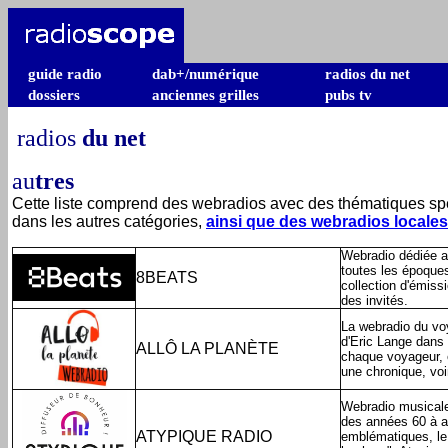
guide radio
dab+/numérique
radios du net
dossiers
anciennes grilles
pubs tv
radios
du net
au
tres
Cette liste comprend des webradios avec des thématiques spé
dans les autres catégories,
ainsi que des webradios locales
Webradio dédiée a
toutes les époques
8BEATS
collection d'émiss
des invités.
La webradio du vo
d'Eric Lange dans 
ALLÔ LA PLANÈTE
chaque voyageur, 
une chronique, voi
Webradio musicale 
des années 60 à au
ATYPIQUE RADIO
emblématiques, le 