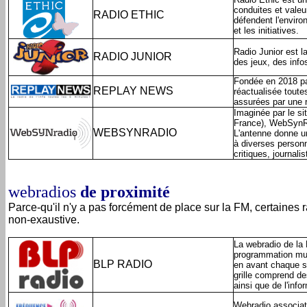
conduites et valeu
RADIO ETHIC
défendent l'enviro
et les initiatives.
Radio Junior est 
RADIO JUNIOR
des jeux, des info
Fondée en 2018 pa
REPLAY NEWS
réactualisée toutes
assurées par une r
Imaginée par le sit
France), WebSynRa
WEBSYNRADIO
L'antenne donne un
à diverses personn
critiques, journalis
webradios
de proximité
Parce-qu'il n'y a pas forcément de place sur la FM, certaines r
non-exaustive.
La webradio de la 
programmation mus
BLP RADIO
en avant chaque so
grille comprend de
ainsi que de l'info
Webradio associat