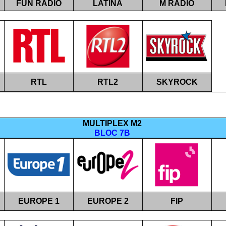
FUN RADIO
LATINA
M RADIO
RTL
RTL2
SKYROCK
MULTIPLEX M
2
BLOC 7B
EUROPE 1
EUROPE 2
FIP