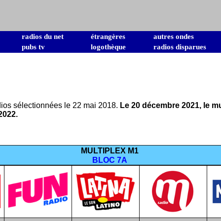
radios du net
étrangères
autres ondes
pubs tv
logothèque
radios disparues
ios sélectionnées le 22 mai 2018.
Le 20 décembre 2021, le mu
2022.
MULTIPLEX M1
BLOC 7A