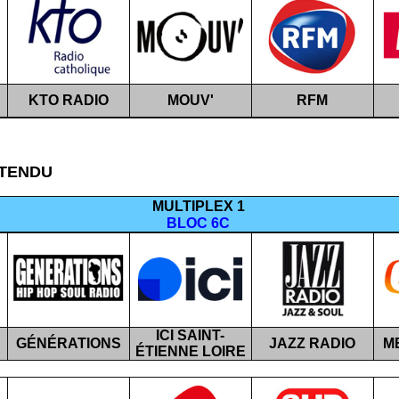
KTO RADIO
MOUV'
RFM
TENDU
MULTIPLEX 1
BLOC 6C
ICI SAINT-
GÉNÉRATIONS
JAZZ RADIO
M
ÉTIENNE LOIRE