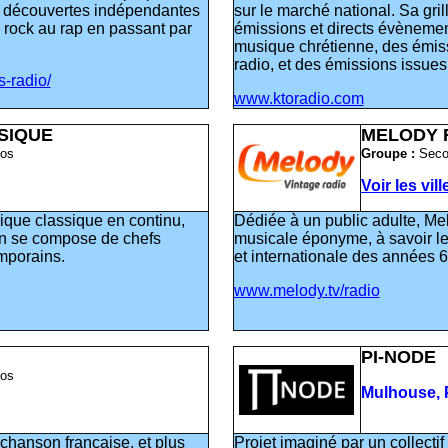
n découvertes indépendantes
sur le marché national. Sa gri
u rock au rap en passant par
émissions et directs évèneme
musique chrétienne, des émissi
radio, et des émissions issues
-radio/
www.ktoradio.com
SIQUE
MELODY 
os
Groupe :
Sec
Voir les vil
que classique en continu,
Dédiée à un public adulte, Mel
n se compose de chefs
musicale éponyme, à savoir l
mporains.
et internationale des années 
www.melody.tv/radio
PI-NODE
os
Mulhouse, 
chanson française, et plus
Projet imaginé par un collectif