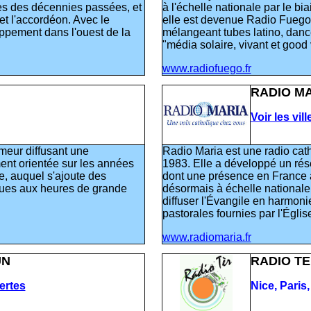
s des décennies passées, et
à l'échelle nationale par le 
t l'accordéon. Avec le
elle est devenue Radio Fuego
pement dans l'ouest de la
mélangeant tubes latino, dance 
"média solaire, vivant et good 
www.radiofuego.fr
RADIO M
Voir les vil
umeur diffusant une
Radio Maria est une radio cath
nt orientée sur les années
1983. Elle a développé un rése
e, auquel s'ajoute des
dont une présence en France 
ques aux heures de grande
désormais à échelle nationale
diffuser l'Évangile en harmonie
pastorales fournies par l'Églis
www.radiomaria.fr
UN
RADIO T
vertes
Nice, Paris