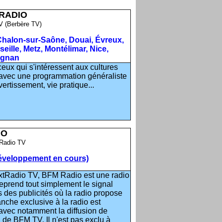
RADIO
 (Berbère TV)
Chalon-sur-Saône, Douai, Évreux,
eille, Metz, Montélimar, Nice,
ignan
eux qui s'intéressent aux cultures
 avec une programmation généraliste
vertissement, vie pratique...
IO
Radio TV
développement en cours)
xtRadio TV, BFM Radio est une radio
reprend tout simplement le signal
 des publicités où la radio propose
nche exclusive à la radio est
avec notamment la diffusion de
n de BFM TV. Il n'est pas exclu à