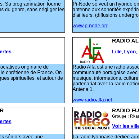
es. Sa programmation tourne
Pi-Node se veut un hybride entr
 du genre, sans négliger les
antenne aux sonorités expérim
d'ailleurs. (diffusions undergr
www.p-node.org
RADIO AL
vertes
Lille, Lyon
ciatives originaire de
Radio Alfa est une radio associ
ale chrétienne de France. On
communauté portugaise avec un
ues spirituelles, et autour de
musique, informations, culture
partenariat avec la radio nat
Antena 1.
www.radioalfa.net
R
RADIO F
Groupe :
RKas
vertes
Voir les vil
es séniors avec une
La radio lyonnaise dédiée au