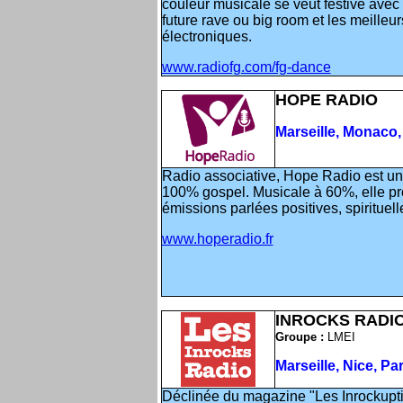
couleur musicale se veut festive av
future rave ou big room et les meilleu
électroniques.
www.radiofg.com/fg-dance
HOPE RADIO
Marseille, Monaco,
Radio associative, Hope Radio est un
100% gospel. Musicale à 60%, elle p
émissions parlées positives, spirituelle
www.hoperadio.fr
INROCKS RADI
Groupe :
LMEI
Marseille, Nice, P
Déclinée du magazine "Les Inrockuptib