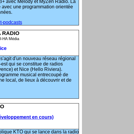
AB+ avec Melody et MyZen Radio. La
e avec une programmation orientée
nnées.
et-podcasts
 RADIO
l-HA Média
ice
Il s'agit d'un nouveau réseau régional
est qui se constitue de radios
ence) et Nice (Hello Riviera).
rogramme musical entrecoupé de
e local, de lieux à découvrir et de
IO
développement en cours)
olique KTO qui se lance dans la radio