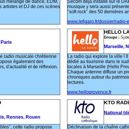
ec un mélange de dance, EDM,
Secom déjà installé sur le D
rs artistes et DJ de ces scènes
musique y sera aussi présent
"soft rock" des 50 dernières a
www.lefigaro.fr/dossier/radio-
HELLO LA
Groupe :
Syde
 Paris
Marseille, N
e radio musicale chrétienne
La radio qui explore la ville ! 
ropose également des
dédié au tourisme dans le sud-
s, d'actualité et de réflexion.
locales à Marseille (Hello Prov
Chaque antenne diffuse un p
chroniques autour du patrimoin
lectures.
www.helloprovence.fr
O
KTO RAD
National (
aris, Rennes, Rouen
les", cette radio propose
Déclinaison de la chaîne cath