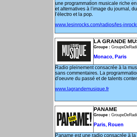
une programmation musicale riche e
et alternatives à l'image du journal, d
l'électro et la pop.
www.lesinrocks.com/radios/les-inrocks
LA GRANDE MU
Groupe :
GroupeDeRadi
Monaco, Paris
Radio pleinement consacrée à la musi
sans commentaires. La programmatio
d'oeuvre du passé et de talents conte
www.lagrandemusique.fr
PANAME
Groupe :
GroupeDeRadi
Paris, Rouen
Paname est une radio consacrée à la 