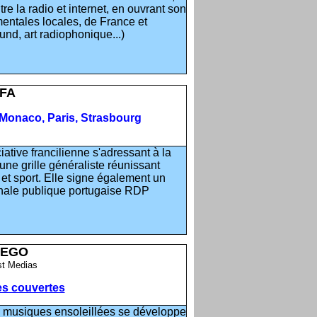
e la radio et internet, en ouvrant son
entales locales, de France et
ound, art radiophonique...)
FA
, Monaco, Paris, Strasbourg
ative francilienne s'adressant à la
e grille généraliste réunissant
 et sport. Elle signe également un
ionale publique portugaise RDP
UEGO
t Medias
les couvertes
x musiques ensoleillées se développe