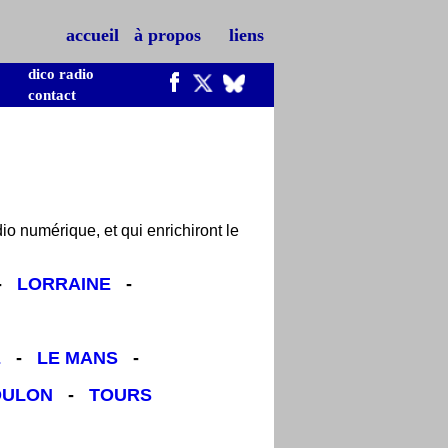
accueil
à propos
liens
dico radio
contact
io numérique, et qui enrichiront le
-
LORRAINE
-
E
-
LE MANS
-
OULON
-
TOURS