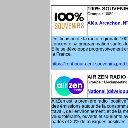
100% SOUVENI
Groupe :
100%
Alès, Arcachon, N
Déclinaison de la radio régionale 1
concentre sa programmation sur les 
Elle se développe progressivement e
la France.
https://cent-pour-cent-souvenirs.prod.b
AIR ZEN RADIO
Groupe :
Mediameeting
National (dévelop
AirZen est la première radio "positive
des émissions autour de la consommati
travail, de l'environnement, et de la 
veux tolérante, ouverte et souriante
parlés et 30% de musiques positives.