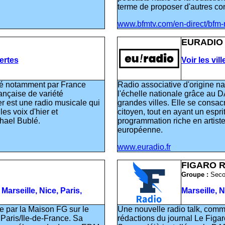
terme de proposer d'autres con
www.bfmtv.com/en-direct/bfm-r
EURADIO
vertes
Voir les vil
sé notamment par France
Radio associative d'origine n
rançaise de variété
l'échelle nationale grâce au 
r est une radio musicale qui
grandes villes. Elle se consacre
les voix d'hier et
citoyen, tout en ayant un espri
chael Bublé.
programmation riche en artist
européenne.
www.euradio.fr
FIGARO 
Groupe :
Sec
Marseille, Nice, Paris,
Marseille, N
e par la Maison FG sur le
Une nouvelle radio talk, comme
aris/Ile-de-France. Sa
rédactions du journal Le Figar