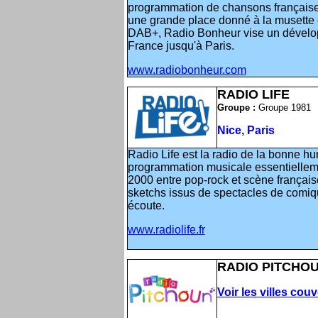
programmation de chansons française
une grande place donné à la musette e
DAB+, Radio Bonheur vise un dévelop
France jusqu'à Paris.
www.radiobonheur.com
RADIO LIFE
Groupe :
Groupe 1981
Nice, Paris
Radio Life est la radio de la bonne h
programmation musicale essentielleme
2000 entre pop-rock et scène français
sketchs issus de spectacles de comi
écoute.
www.radiolife.fr
RADIO PITCHO
Voir les villes cou