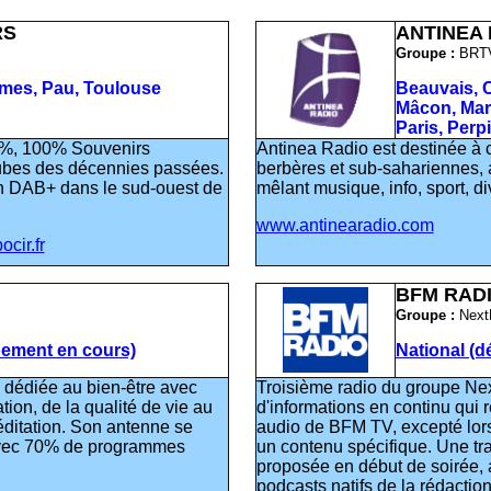
RS
ANTINEA 
Groupe :
BRTV
îmes, Pau, Toulouse
Beauvais, 
Mâcon, Mars
Paris, Perp
00%, 100% Souvenirs
Antinea Radio est destinée à c
tubes des décennies passées.
berbères et sub-sahariennes,
n DAB+ dans le sud-ouest de
mêlant musique, info, sport, di
www.antinearadio.com
ocir.fr
BFM RAD
Groupe :
Next
pement en cours)
National (
" dédiée au bien-être avec
Troisième radio du groupe Ne
on, de la qualité de vie au
d'informations en continu qui 
méditation. Son antenne se
audio de BFM TV, excepté lors
 avec 70% de programmes
un contenu spécifique. Une tra
proposée en début de soirée, 
podcasts natifs de la rédactio