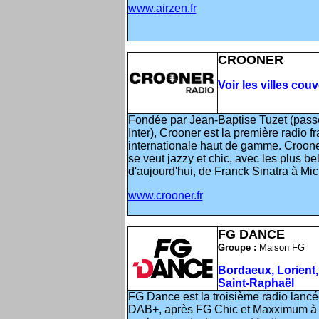
www.airzen.fr
CROONER
Voir les villes cou
Fondée par Jean-Baptise Tuzet (pas
Inter), Crooner est la première radio f
internationale haut de gamme. Croone
se veut jazzy et chic, avec les plus bel
d'aujourd'hui, de Franck Sinatra à Mi
www.crooner.fr
FG DANCE
Groupe :
Maison FG
Bordaeux, Lorient, 
Saint-Raphaël
FG Dance est la troisième radio lancé
DAB+, après FG Chic et Maxximum à P