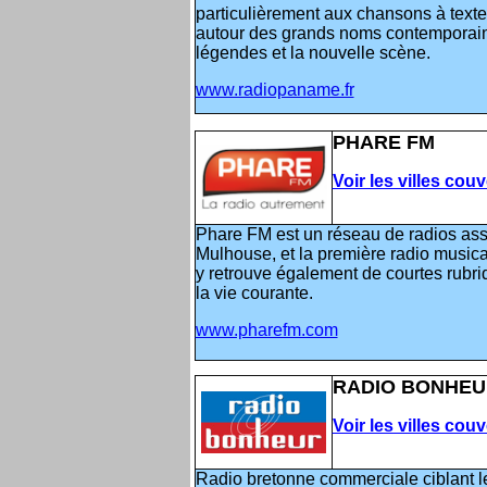
particulièrement aux chansons à text
autour des grands noms contemporains
légendes et la nouvelle scène.
www.radiopaname.fr
PHARE FM
Voir les villes cou
Phare FM est un réseau de radios asso
Mulhouse, et la première radio music
y retrouve également de courtes rubriq
la vie courante.
www.pharefm.com
RADIO BONHEU
Voir les villes cou
Radio bretonne commerciale ciblant l