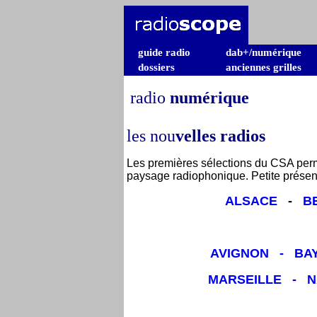
guide radio
dab+/numérique
dossiers
anciennes grilles
radio
numérique
les nou
velles radios
Les premières sélections du CSA permet
paysage radiophonique. Petite présent
ALSACE
-
B
AVIGNON
-
BA
MARSEILLE
-
N