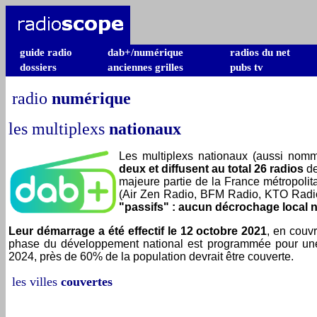
guide radio
dab+/numérique
radios du net
dossiers
anciennes grilles
pubs tv
radio
numérique
les
multiplexs
nationa
ux
Les multiplexs nationaux (aussi nommé
deux et diffusent au total 26 radios
de
majeure partie de la France métropoli
(Air Zen Radio, BFM Radio, KTO Radio
"passifs" : aucun décrochage local n
Leur démarrage a été effectif le 12 octobre 2021
, en couv
phase du développement national est programmée pour une p
2024, près de 60% de la population devrait être couverte.
les
villes
couvertes