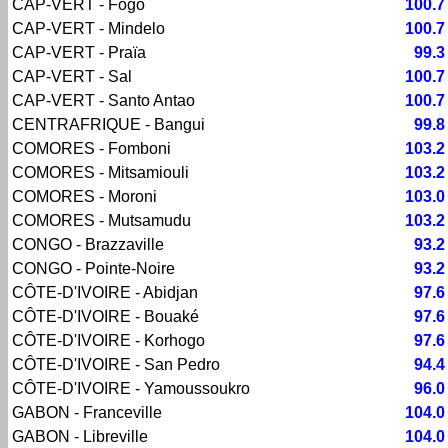
CAP-VERT - Fogo
100.7
CAP-VERT - Mindelo
100.7
CAP-VERT - Praïa
99.3
CAP-VERT - Sal
100.7
CAP-VERT - Santo Antao
100.7
CENTRAFRIQUE - Bangui
99.8
COMORES - Fomboni
103.2
COMORES - Mitsamiouli
103.2
COMORES - Moroni
103.0
COMORES - Mutsamudu
103.2
CONGO - Brazzaville
93.2
CONGO - Pointe-Noire
93.2
CÔTE-D'IVOIRE - Abidjan
97.6
CÔTE-D'IVOIRE - Bouaké
97.6
CÔTE-D'IVOIRE - Korhogo
97.6
CÔTE-D'IVOIRE - San Pedro
94.4
CÔTE-D'IVOIRE - Yamoussoukro
96.0
GABON - Franceville
104.0
GABON - Libreville
104.0