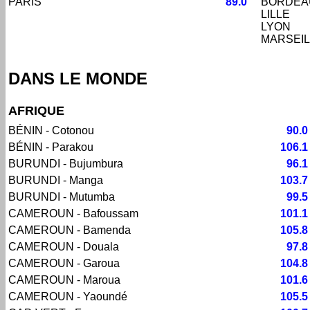
PARIS
89.0
BORDEA
LILLE
LYON
MARSEIL
DANS LE MONDE
AFRIQUE
BÉNIN - Cotonou
90.0
BÉNIN - Parakou
106.1
BURUNDI - Bujumbura
96.1
BURUNDI - Manga
103.7
BURUNDI - Mutumba
99.5
CAMEROUN - Bafoussam
101.1
CAMEROUN - Bamenda
105.8
CAMEROUN - Douala
97.8
CAMEROUN - Garoua
104.8
CAMEROUN - Maroua
101.6
CAMEROUN - Yaoundé
105.5