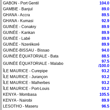
GABON - Port Gentil
104.0
GAMBIE - Banjul
89.0
GHANA - Accra
89.5
GHANA - Kumasi
92.9
GUINÉE - Conakry
89.9
GUINÉE - Kankan
89.9
GUINÉE - Labé
89.9
GUINÉE - Nzerékoré
89.9
GUINÉE-BISSAU - Bissao
94.0
GUINÉE ÉQUATORIALE - Bata
88.5
97.5
GUINÉE ÉQUATORIALE - Malabo
/100.0
ÎLE MAURICE - Curepipe
93.2
ÎLE MAURICE - Jurançon
93.2
ÎLE MAURICE - Malherbes
93.2
ÎLE MAURICE - Port-Louis
93.2
KENYA - Mombasa
105.5
KENYA - Nairobi
89.9
LESOTHO - Maseru
96.5