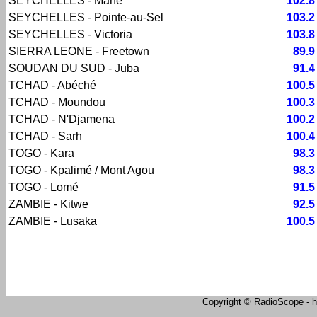
SEYCHELLES - Mahé
102.8
SEYCHELLES - Pointe-au-Sel
103.2
SEYCHELLES - Victoria
103.8
SIERRA LEONE - Freetown
89.9
SOUDAN DU SUD - Juba
91.4
TCHAD - Abéché
100.5
TCHAD - Moundou
100.3
TCHAD - N'Djamena
100.2
TCHAD - Sarh
100.4
TOGO - Kara
98.3
TOGO - Kpalimé / Mont Agou
98.3
TOGO - Lomé
91.5
ZAMBIE - Kitwe
92.5
ZAMBIE - Lusaka
100.5
Copyright © RadioScope - ht