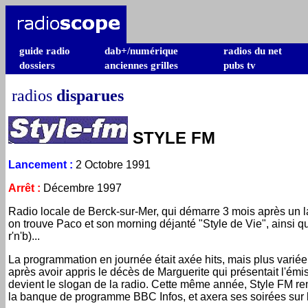
guide radio
dab+/numérique
radios du net
dossiers
anciennes grilles
pubs tv
radios
disparues
STYLE FM
Lancement
:
2 Octobre 1991
Arrêt
:
Décembre 1997
Radio locale de Berck-sur-Mer, qui démarre 3 mois après un l
on trouve Paco et son morning déjanté "Style de Vie", ainsi
r'n'b)...
La programmation en journée était axée hits, mais plus variée
après avoir appris le décès de Marguerite qui présentait l'ém
devient le slogan de la radio. Cette même année, Style FM reno
la banque de programme BBC Infos, et axera ses soirées sur 