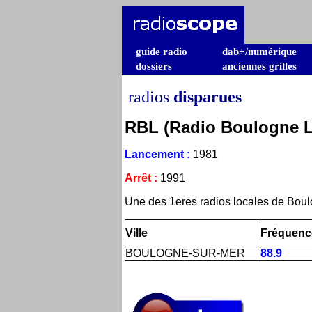
guide radio
dab+/numérique
dossiers
anciennes grilles
radios
disparues
RBL (Radio Boulogne L
Lancement
:
1981
Arrêt
:
1991
Une des 1eres radios locales de Boul
Ville
Fréquenc
BOULOGNE-SUR-MER
88.9