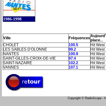
1986-1998
Aujourd'
Ville
Fréquences
place...
CHOLET
100.5
Hit West
LES SABLES D'OLONNE
99.2
Hit West
NANTES
100.9
Hit West
SAINT-GILLES-CROIX-DE-VIE
97.4
Hit West
SAINT-NAZAIRE
102.2
Hit West
VANNES
107.1
Hit West
Copyright © RadioScope - ht