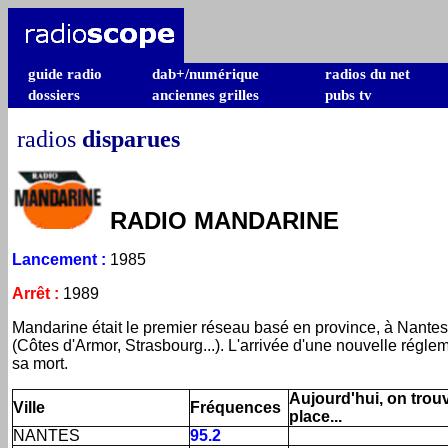
guide radio
dab+/numérique
radios du net
dossiers
anciennes grilles
pubs tv
radios
disparues
RADIO
MANDARINE
Lancement
:
1985
Arrêt
:
1989
Mandarine était le premier réseau basé en province, à Nantes
(Côtes d'Armor, Strasbourg...).
L'arrivée d'une nouvelle réglem
sa mort.
Aujourd'hui, on trouv
Ville
Fréquences
place...
NANTES
95.2