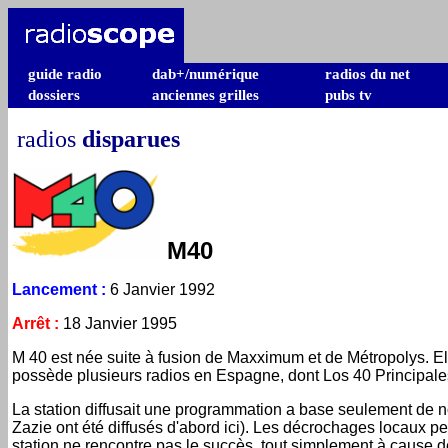
guide radio
dab+/numérique
radios du net
dossiers
anciennes grilles
pubs tv
radios
disparues
M40
Lancement
:
6 Janvier 1992
Arrêt
:
18 Janvier 1995
M 40 est née suite à fusion de Maxximum et de Métropolys. Ell
possède plusieurs radios en Espagne, dont Los 40 Principales
La station diffusait une programmation a base seulement de 
Zazie ont été diffusés d'abord ici). Les décrochages locaux p
station ne rencontre pas le succès, tout simplement à cause d