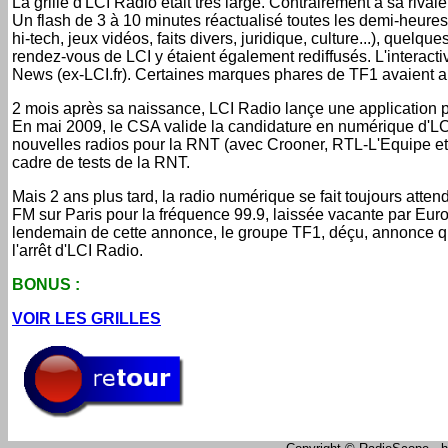
La grille d'LCI Radio était très large. Contrairement à sa rivale
Un flash de 3 à 10 minutes réactualisé toutes les demi-heure
hi-tech, jeux vidéos, faits divers, juridique, culture...), quelq
rendez-vous de LCI y étaient également rediffusés. L'interacti
News (ex-LCI.fr). Certaines marques phares de TF1 avaient au
2 mois après sa naissance, LCI Radio lançe une application po
En mai 2009, le CSA valide la candidature en numérique d'LCI R
nouvelles radios pour la RNT (avec Crooner, RTL-L'Equipe et
cadre de tests de la RNT.
Mais 2 ans plus tard, la radio numérique se fait toujours atte
FM sur Paris pour la fréquence 99.9, laissée vacante par Eur
lendemain de cette annonce, le groupe TF1, déçu, annonce qu'i
l'arrêt d'LCI Radio.
BONUS :
VOIR LES GRILLES