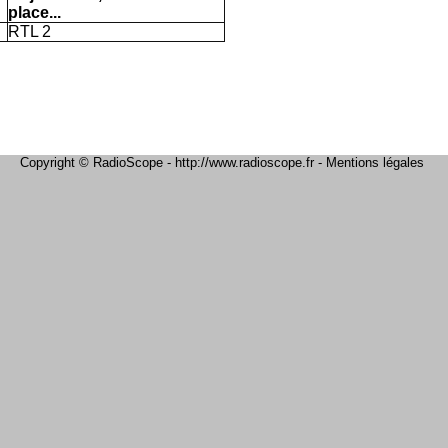
place...
RTL 2
Copyright © RadioScope - http://www.radioscope.fr -
Mentions légales