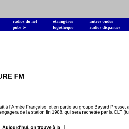
radios du net
étrangères
autres ondes
pubs tv
logothèque
radios disparues
URE FM
ait à l'Armée Française, et en partie au groupe Bayard Presse, 
agera de la station fin 1988, qui sera rachetée par la CLT (fu
Aujourd'hui, on trouve à la