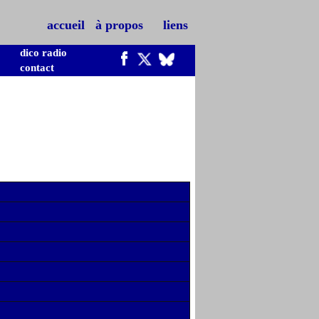
accueil
à propos
liens
dico radio
contact