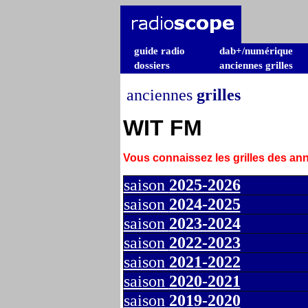
guide radio
dab+/numérique
dossiers
anciennes grilles
anciennes
grilles
WIT FM
Vous connaissez les grilles des a
saison
2025-2026
saison
2024-2025
saison
2023-2024
saison
2022-2023
saison
2021-2022
saison
2020-2021
saison
2019-2020