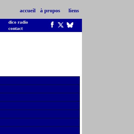
accueil
à propos
liens
dico radio
contact