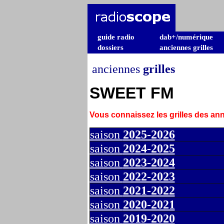
guide radio
dab+/numérique
dossiers
anciennes grilles
anciennes
grilles
SWEET FM
Vous connaissez les grilles des a
saison
2025-2026
saison
2024-2025
saison
2023-2024
saison
2022-2023
saison
2021-2022
saison
2020-2021
saison
2019-2020