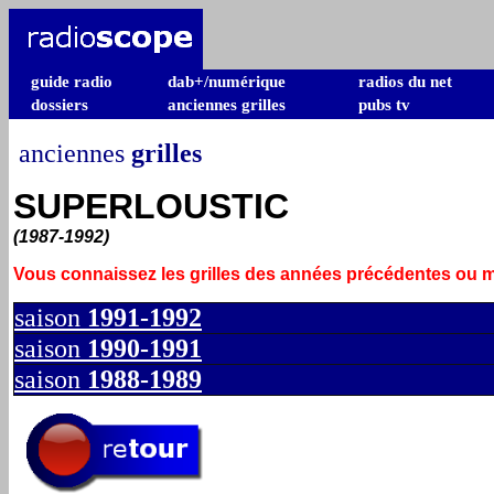
guide radio
dab+/numérique
radios du net
dossiers
anciennes grilles
pubs tv
anciennes
grilles
SUPERLOUSTIC
(1987-1992)
Vous connaissez les grilles des années précédentes ou
saison
1991-1992
saison
1990-1991
saison
1988-1989