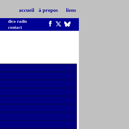
accueil
à propos
liens
dico radio
contact