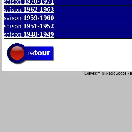
saison
1970-1971
saison
1962-1963
saison
1959-1960
saison
1951-1952
saison
1948-1949
Copyright © RadioScope - ht