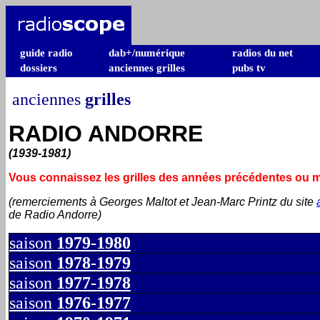
guide radio
dab+/numérique
radios du net
dossiers
anciennes grilles
pubs tv
anciennes
grilles
RADIO ANDORRE
(1939-1981)
Vous connaissez les grilles des années précédentes ou
(remerciements à Georges Maltot et Jean-Marc Printz du site
de Radio Andorre)
saison
1979-1980
saison
1978-1979
saison
1977-1978
saison
1976-1977