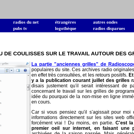
radios du net
étrangères
autres ondes
pubs tv
logothèque
radios disparues
U DE COULISSES SUR LE TRAVAIL AUTOUR DES GR
La partie "anciennes grilles" de Radioscop
populaires du site. Ces archives radio originale
en effet très consultées, et les retours positifs.
Et
y a la publication courant juillet des grilles
disais justement qu'il serait intéressant de
concernant le travail sur les grilles de progr
idée du pourquoi de la non-mise en ligne imméd
en cours.
Car si vous pensiez qu'il s'agissait pour moi 
informations directement sur les sites web offi
forcément vrai ! Du moins, en partie.
C'est la
premier oeil sur internet, en faisant une 
archivées de la saison passée. Mais généralem