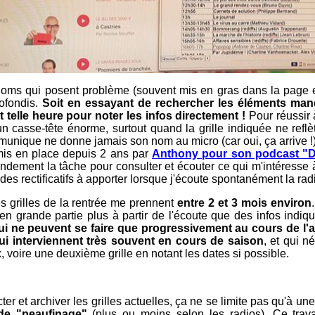
 noms qui posent problème (souvent mis en gras dans la page 
rofondis.
Soit en essayant de rechercher les éléments manqua
et telle heure pour noter les infos directement !
Pour réussir à
un casse-tête énorme, surtout quand la grille indiquée ne reflè
munique ne donne jamais son nom au micro (car oui, ça arrive !)
mis en place depuis 2 ans par
Anthony pour son podcast "
andement la tâche pour consulter et écouter ce qui m'intéresse 
es rectificatifs à apporter lorsque j'écoute spontanément la radi
es grilles de la rentrée me prennent
entre 2 et 3 mois environ
 en grande partie plus à partir de l'écoute que des infos indiqu
i ne peuvent se faire que progressivement au cours de l'a
ui interviennent très souvent en cours de saison
, et qui n
voire une deuxième grille en notant les dates si possible.
er et archiver les grilles actuelles, ça ne se limite pas qu'à un
 de "peaufinage"
(plus ou moins selon les radios). Ce trav