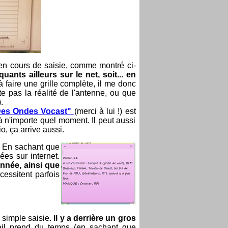
en cours de saisie, comme montré ci-
nts ailleurs sur le net, soit... en
 faire une grille complète, il me donc
te pas la réalité de l'antenne, ou que
.
Des Ondes Vocast"
(merci à lui !) est
à n'importe quel moment. Il peut aussi
o, ça arrive aussi.
. En sachant que
ées sur internet.
nnée, ainsi que
écessitent parfois
e simple saisie.
Il y a derrière un gros
ail prend du temps (en sachant que