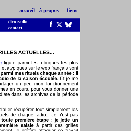
accueil
à propos
liens
dico radio
contact
ILLES ACTUELLES...
e
figure parmi les rubriques les plus
s et atypiques sur le web français sont
 parmi mes rituels chaque année : il
 radio de la saison écoulée.
Et je me
 partager un peu mon fonctionnement
ammes en cours, pour vous donner une
iate dans les archives de la période
d'aller récupérer tout simplement les
ciels de chaque radio... ce n'est pas
 toute première étape ; je jette un
première saisie
à partir des grilles
ent, je préfère attaquer ce travail