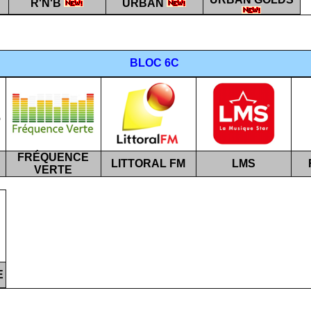
R'N'B
URBAN
BLOC 6C
FRÉQUENCE
LITTORAL FM
LMS
VERTE
E