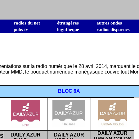
radios du net
étrangères
autres ondes
pubs tv
logothèque
radios disparues
imentations sur la radio numérique le 28 avril 2014, marquant 
rateur MMD, le bouquet numérique monégasque couvre tout Monac
BLOC 6A
DAILY AZUR
DAILY AZUR
DAILY AZUR
TS
URBAN GOLDS