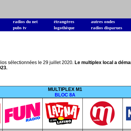
radios du net
étrangères
autres ondes
pubs tv
logothèque
radios disparues
os sélectionnées le 29 juillet 2020.
Le multiplex local a démar
023.
MULTIPLEX M1
BLOC 8A