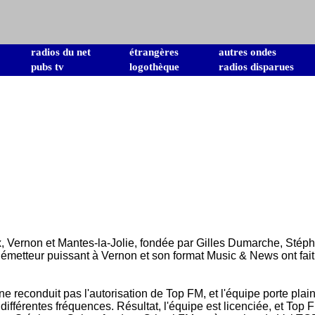
radios du net
étrangères
autres ondes
pubs tv
logothèque
radios disparues
x, Vernon et Mantes-la-Jolie, fondée par Gilles Dumarche, Stép
n émetteur puissant à Vernon et son format Music & News ont fai
reconduit pas l'autorisation de Top FM, et l'équipe porte plainte
différentes fréquences. Résultat, l'équipe est licenciée, et T