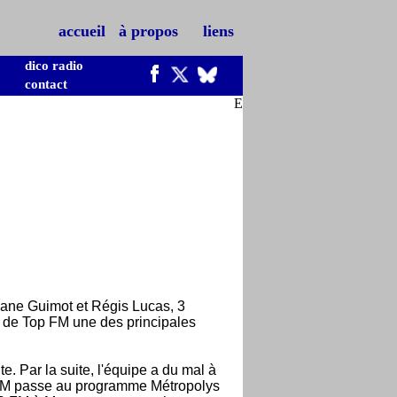
accueil
à propos
liens
dico radio
contact
E
hane Guimot et Régis Lucas, 3
t de Top FM une des principales
. Par la suite, l'équipe a du mal à
op FM passe au programme Métropolys