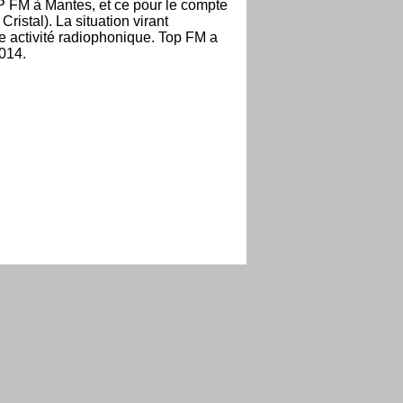
P FM à Mantes, et ce pour le compte
istal). La situation virant
te activité radiophonique. Top FM a
014.