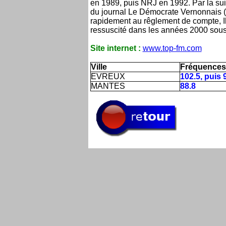
en 1989, puis NRJ en 1992. Par la su
du journal Le Démocrate Vernonnais (ac
rapidement au rêglement de compte, Il 
ressuscité dans les années 2000 sous 
Site internet :
www.top-fm.com
Ville
Fréquences
EVREUX
102.5, puis 
MANTES
88.8